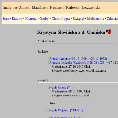
family tree Uminski, Madalinski, Kucharski, Karlowski, Leszczynski
Start
•
Drzewa
•
Historia
•
Osoby
•
Chronologia
•
Związki
•
Multimedia
•
Zdjęci
Krystyna Śliwińska z d. Umińska
*1943 Chełm
(da
Rodzice:
Umiński Antoni (*10-12-1900 - +26-11-1982)
Umińska Leokadia /Kwiecień/ (*28-02-1923 - +17-11-
Małżeństwo: 27-10-1940 Chełm
Związek zakończony: zgon współmałżonka
Związki:
Zyguła Janusz (* - )
Małżeństwo: 08-01-1966 Chełm
Związek zakończony Rozwód
Dzieci:
Zyguła Wojciech (*1970 - )