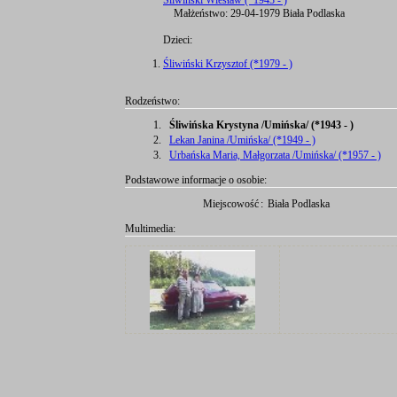
Śliwiński Wiesław (*1943 - )
Małżeństwo: 29-04-1979 Biała Podlaska
Dzieci:
Śliwiński Krzysztof (*1979 - )
Rodzeństwo:
1.
Śliwińska Krystyna /Umińska/ (*1943 - )
2.
Lekan Janina /Umińska/ (*1949 - )
3.
Urbańska Maria, Małgorzata /Umińska/ (*1957 - )
Podstawowe informacje o osobie:
Miejscowość
:
Biała Podlaska
Multimedia: