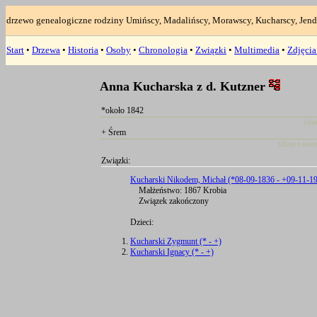
drzewo genealogiczne rodziny Umińscy, Madalińscy, Morawscy, Kucharscy, Jend
Start
•
Drzewa
•
Historia
•
Osoby
•
Chronologia
•
Związki
•
Multimedia
•
Zdjęci
Anna Kucharska z d. Kutzner
*około 1842
(da
+ Śrem
(data i mie
Związki:
Kucharski Nikodem, Michał (*08-09-1836 - +09-11-1
Małżeństwo: 1867 Krobia
Związek zakończony
Dzieci:
Kucharski Zygmunt (* - +)
Kucharski Ignacy (* - +)