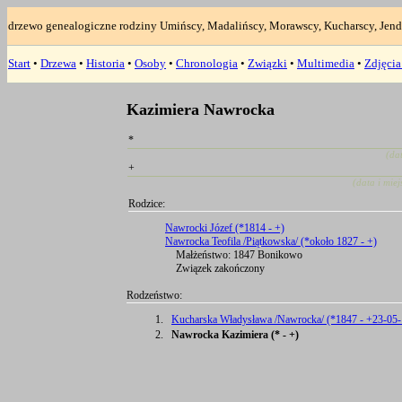
drzewo genealogiczne rodziny Umińscy, Madalińscy, Morawscy, Kucharscy, Jend
Start
•
Drzewa
•
Historia
•
Osoby
•
Chronologia
•
Związki
•
Multimedia
•
Zdjęci
Kazimiera Nawrocka
*
(da
+
(data i mie
Rodzice:
Nawrocki Józef (*1814 - +)
Nawrocka Teofila /Piątkowska/ (*około 1827 - +)
Małżeństwo: 1847 Bonikowo
Związek zakończony
Rodzeństwo:
1.
Kucharska Władysława /Nawrocka/ (*1847 - +23-05
2.
Nawrocka Kazimiera (* - +)