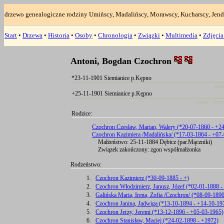
drzewo genealogiczne rodziny Umińscy, Madalińscy, Morawscy, Kucharscy, Jend
Start
•
Drzewa
•
Historia
•
Osoby
•
Chronologia
•
Związki
•
Multimedia
•
Zdjęci
Antoni, Bogdan Czochron
*23-11-1901 Siemianice p.Kępno
(da
+25-11-1901 Siemianice p.Kępno
(data i mie
Rodzice:
Czochron Czesław, Marian, Walery (*20-07-1860 - +2
Czochron Kazimiera /Madalińska/ (*17-03-1864 - +07
Małżeństwo: 25-11-1884 Dębicz (par.Mączniki)
Związek zakończony: zgon współmałżonka
Rodzeństwo:
1.
Czochron Kazimierz (*30-09-1885 - +)
2.
Czochron Włodzimierz, Janusz, Józef (*02-01-1888 
3.
Galińska Maria, Irena, Zofia /Czochron/ (*08-09-189
4.
Czochron Janina, Jadwiga (*13-10-1894 - +14-10-19
5.
Czochron Jerzy, Jeremi (*13-12-1896 - +05-03-1965)
6.
Czochron Stanisław, Maciej (*24-02-1898 - +1972)