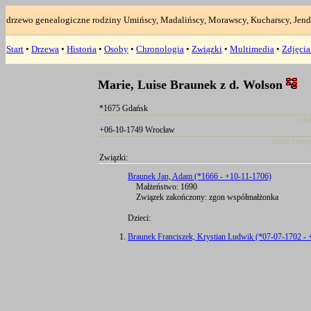
drzewo genealogiczne rodziny Umińscy, Madalińscy, Morawscy, Kucharscy, Jend
Start
•
Drzewa
•
Historia
•
Osoby
•
Chronologia
•
Związki
•
Multimedia
•
Zdjęci
Marie, Luise Braunek z d. Wolson
*1675 Gdańsk
(da
+06-10-1749 Wrocław
(data i mie
Związki:
Braunek Jan, Adam (*1666 - +10-11-1706)
Małżeństwo: 1690
Związek zakończony: zgon współmałżonka
Dzieci:
Braunek Franciszek, Krystian Ludwik (*07-07-1702 -