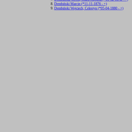
Dembiński Marcin (*11-11-1876 - +)
Dembiński Wojciech, Celestyn (*05-04-1880 - +)