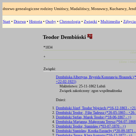
drzewo genealogiczne rodziny Umińscy, Madalińscy, Morawscy, Kucharscy, Jend
Start
•
Drzewa
•
Historia
•
Osoby
•
Chronologia
•
Związki
•
Multimedia
•
Zdjęci
Teodor Dembiński
*1834
(da
+
(data i mie
Związki:
Dembińska Albertyna, Brygida Konstancja /Braunek/ (
+22-02-1921)
Małżeństwo: 25-11-1862 Lubiń
Związek zakończony: zgon współmałżonka
Dzieci:
Dembiński Józef, Teodor Wojciech (*16-12-1863 - +2
Dembiński Teodor , Filip Tadeusz (*26-05-1865 - +26
Dembiński Stefan, Marek Teodor (*18-06-1867 - +)
Dembińska Marjanna, Małgorzata Teresa (*04-07-1868 
Dembiński Teodor, Stanisław (*03-07-1870 - +)
Dembiński Stanisław, Kostka Eustachy (*20-09-1871 -
Dembińska Teresa, Klara Augusta (*16-12-1872 - +)