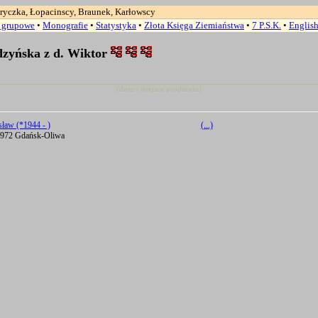
ryczka, Łopacinscy, Braunek, Karłowscy
a grupowe
•
Monografie
•
Statystyka
•
Złota Księga Ziemiaństwa
•
7 P.S.K.
•
Englis
zyńska z d. Wiktor
(data i miejsce urodzenia)
sław (*1944 - )
(...)
972 Gdańsk-Oliwa