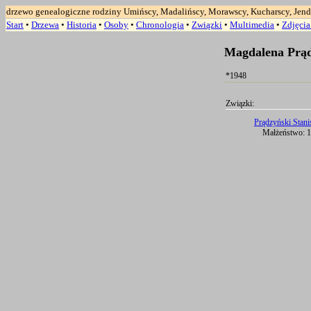
drzewo genealogiczne rodziny Umińscy, Madalińscy, Morawscy, Kucharscy, Jend
Start
•
Drzewa
•
Historia
•
Osoby
•
Chronologia
•
Związki
•
Multimedia
•
Zdjęci
Magdalena Prąd
*1948
Związki:
Prądzyński Stani
Małżeństwo: 1