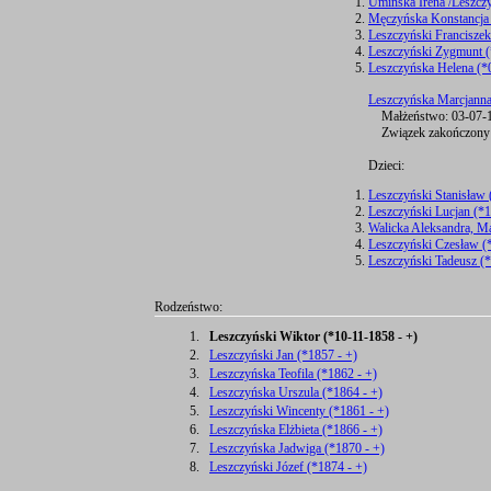
Umińska Irena /Leszcz
Męczyńska Konstancja 
Leszczyński Franciszek
Leszczyński Zygmunt (
Leszczyńska Helena (*
Leszczyńska Marcjanna
Małżeństwo: 03-07-1
Związek zakończony:
Dzieci:
Leszczyński Stanisław 
Leszczyński Lucjan (*
Walicka Aleksandra, M
Leszczyński Czesław (
Leszczyński Tadeusz (
Rodzeństwo:
1.
Leszczyński Wiktor (*10-11-1858 - +)
2.
Leszczyński Jan (*1857 - +)
3.
Leszczyńska Teofila (*1862 - +)
4.
Leszczyńska Urszula (*1864 - +)
5.
Leszczyński Wincenty (*1861 - +)
6.
Leszczyńska Elżbieta (*1866 - +)
7.
Leszczyńska Jadwiga (*1870 - +)
8.
Leszczyński Józef (*1874 - +)