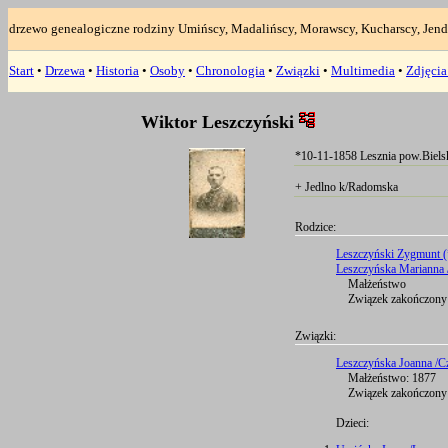
drzewo genealogiczne rodziny Umińscy, Madalińscy, Morawscy, Kucharscy, Jend
Start
•
Drzewa
•
Historia
•
Osoby
•
Chronologia
•
Związki
•
Multimedia
•
Zdjęci
Wiktor Leszczyński
*10-11-1858 Lesznia pow.Biels
+ Jedlno k/Radomska
Rodzice:
Leszczyński Zygmunt (
Leszczyńska Marianna 
Małżeństwo
Związek zakończony:
Związki:
Leszczyńska Joanna /C
Małżeństwo: 1877
Związek zakończony:
Dzieci: