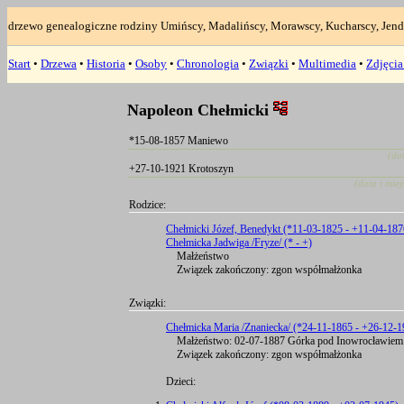
drzewo genealogiczne rodziny Umińscy, Madalińscy, Morawscy, Kucharscy, Jend
Start
•
Drzewa
•
Historia
•
Osoby
•
Chronologia
•
Związki
•
Multimedia
•
Zdjęci
Napoleon Chełmicki
*15-08-1857 Maniewo
(da
+27-10-1921 Krotoszyn
(data i mie
Rodzice:
Chełmicki Józef, Benedykt (*11-03-1825 - +11-04-187
Chełmicka Jadwiga /Fryze/ (* - +)
Małżeństwo
Związek zakończony: zgon współmałżonka
Związki:
Chełmicka Maria /Znaniecka/ (*24-11-1865 - +26-12-1
Małżeństwo: 02-07-1887 Górka pod Inowrocławiem
Związek zakończony: zgon współmałżonka
Dzieci: