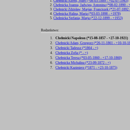
Chełmicki Alfred, Józef (*08-03-1889 - +02-07-1945)
Chełmicka Joanna, Jadwiga, Antonina (*08-02-1890 - 
Chełmicki Zdzisław, Marjan, Franciszek (*21-07-1892 
Chełmicka Halina, Maria (*03-03-1898 - +1978)
Chełmicka Stefania, Marja (*22-12-1899 - +1953)
Rodzeństwo:
1.
Chełmicki Napoleon (*15-08-1857 - +27-10-1921)
2.
Chełmicki Adam, Grzegorz (*26-11-1861 - +10-10-1
3.
Chełmicki Tadeusz (*1864 - +)
4.
Chełmicka Zofia (* - +)
5.
Chełmicka Teresa (*03-05-1860 - +17-10-1860)
6.
Chełmicka Michalina (*23-09-1872 - +)
7.
Chełmicki Kazimierz (*1871 - +23-10-1875)