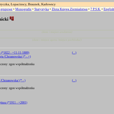
ryczka, Łopacinscy, Braunek, Karłowscy
a grupowe
•
Monografie
•
Statystyka
•
Złota Księga Ziemiaństwa
•
7 P.S.K.
•
Englis
micki
(data i miejsce urodzenia)
(data i miejsce zgonu /miejsce pochówku/)
i (*1822 - +11-11-1889)
(...)
ja /Chrzanowska/ (* - +)
zony: zgon współmałżonka
/Chrzanowska/ (* - )
(...)
zony: zgon współmałżonka
jiusz (*1911 - +2001)