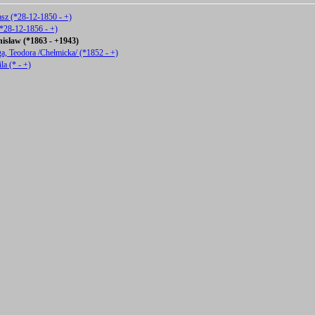
sz (*28-12-1850 - +)
(*28-12-1856 - +)
isław (*1863 - +1943)
a, Teodora /Chełmicka/ (*1852 - +)
la (* - +)