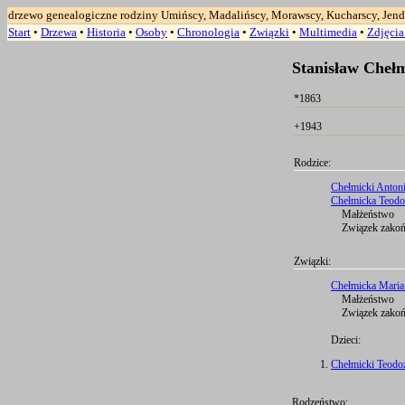
drzewo genealogiczne rodziny Umińscy, Madalińscy, Morawscy, Kucharscy, Jend
Start
•
Drzewa
•
Historia
•
Osoby
•
Chronologia
•
Związki
•
Multimedia
•
Zdjęci
Stanisław Cheł
*1863
+1943
Rodzice:
Chełmicki Anton
Chełmicka Teodoz
Małżeństwo
Związek zakońc
Związki:
Chełmicka Maria 
Małżeństwo
Związek zakońc
Dzieci:
Chełmicki Teodoz
Rodzeństwo: