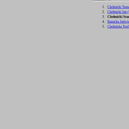
1.
Chełmicki Toma
2.
Chełmicki Jan 
3.
Chełmicki Stan
4.
Rapacka Jadwig
5.
Chełmicka Teofi