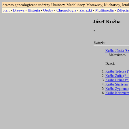
drzewo genealogiczne rodziny Umińscy, Madalińscy, Morawscy, Kucharscy, Jend
Start
•
Drzewa
•
Historia
•
Osoby
•
Chronologia
•
Związki
•
Multimedia
•
Zdjęci
Józef Kuźba
*
Związki:
Kuźba Józefa /Sz
Małżeństwo
Dzieci:
Kuźba Tadeusz (*
Kuźba Zofia (* - 
Kuźba Halina (* 
Kuźba Stanisław 
Kuźba Zygmunt (
Kuźba Kazimierz 