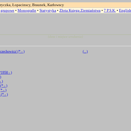
ryczka, Łopacinscy, Braunek, Karłowscy
a grupowe
•
Monografie
•
Statystyka
•
Złota Księga Ziemiaństwa
•
7 P.S.K.
•
Englis
(data i miejsce urodzenia)
czechowicz/ (* - )
(...)
1950 - )
)
- )
(* - )
* - )
(* - )