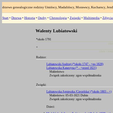
drzewo genealogiczne rodziny Umińscy, Madalińscy, Morawscy, Kucharscy, Jend
Start
•
Drzewa
•
Historia
•
Osoby
•
Chronologia
•
Związki
•
Multimedia
•
Zdjęci
Walenty Lubiatowski
*około 1791
(da
+
(data i mie
Rodzice:
Lubiatowski Andrzej (*około 1747 - +po 1828)
Lubiatowska Katarzyna (* - +przed 1821)
Małżeństwo
Związek zakończony: zgon współmałżonka
Związki:
Lubiatowska Agnieszka /Ciesielska/ (*około 1803 - +)
Małżeństwo: 05-03-1821 Dubin
Związek zakończony: zgon współmałżonka
Dzieci: