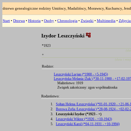
drzewo genealogiczne rodziny Umińscy, Madalińscy, Morawscy, Kucharscy, Jend
Start
•
Drzewa
•
Historia
•
Osoby
•
Chronologia
•
Związki
•
Multimedia
•
Zdjęci
Izydor Leszczyński
*1923
(da
+
(data i mie
Rodzice:
Leszczyński Lucjan (*1900 - +5-1945)
Leszczyńska Melania /Żuk/ (*30-11-1900 - +17-02-19
Małżeństwo: 1919
Związek zakończony: zgon współmałżonka
Rodzeństwo:
1.
Sołtan Helena /Leszczyńska/ (*01-01-1920 - +21-06-
2.
Borowa Zofia /Leszczyńska/ (*28-08-1924 - +02-02-
3.
Leszczyński Izydor (*1923 - +)
4.
Leszczyński Wiktor (*1926 - +10-1943)
5.
Leszczyński Karol (*04-11-1931 - +10-1994)