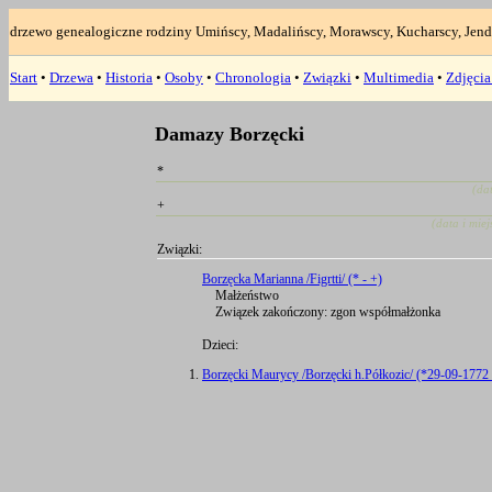
drzewo genealogiczne rodziny Umińscy, Madalińscy, Morawscy, Kucharscy, Jend
Start
•
Drzewa
•
Historia
•
Osoby
•
Chronologia
•
Związki
•
Multimedia
•
Zdjęci
Damazy Borzęcki
*
(da
+
(data i mie
Związki:
Borzęcka Marianna /Figrtti/ (* - +)
Małżeństwo
Związek zakończony: zgon współmałżonka
Dzieci:
Borzęcki Maurycy /Borzęcki h.Półkozic/ (*29-09-1772 