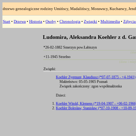
drzewo genealogiczne rodziny Umińscy, Madalińscy, Morawscy, Kucharscy, Jend
Start
•
Drzewa
•
Historia
•
Osoby
•
Chronologia
•
Związki
•
Multimedia
•
Zdjęci
Ludomira, Aleksandra Koehler z d. G
*26-02-1882 Smerzyn pow.Łabiszyn
(da
+11-1945 Strzelno
(data i mie
Związki:
Koehler Zygmunt, Klaudiusz (*07-07-1875 - +4-1941)
Małżeństwo: 05-05-1905 Poznań
Związek zakończony: zgon współmałżonka
Dzieci:
Koehler Witold, Klemens (*19-04-1907 - +06-02-1966
Koehler Bolesław, Stanisław (*07-10-1908 - +10-09-1