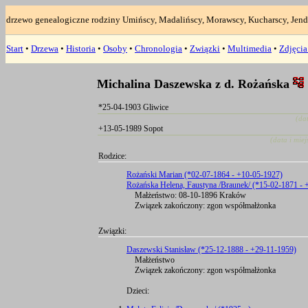
drzewo genealogiczne rodziny Umińscy, Madalińscy, Morawscy, Kucharscy, Jend
Start
•
Drzewa
•
Historia
•
Osoby
•
Chronologia
•
Związki
•
Multimedia
•
Zdjęci
Michalina Daszewska z d. Rożańska
*25-04-1903 Gliwice
(da
+13-05-1989 Sopot
(data i mie
Rodzice:
Rożański Marian (*02-07-1864 - +10-05-1927)
Rożańska Helena, Faustyna /Braunek/ (*15-02-1871 - 
Małżeństwo: 08-10-1896 Kraków
Związek zakończony: zgon współmałżonka
Związki:
Daszewski Stanisław (*25-12-1888 - +29-11-1959)
Małżeństwo
Związek zakończony: zgon współmałżonka
Dzieci: