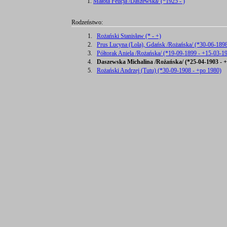
Małota Felicja /Daszewska/ (*1925 - )
Rodzeństwo:
1.
Rożański Stanisław (* - +)
2.
Prus Lucyna (Lola), Gdańsk /Rożańska/ (*30-06-1898
3.
Półtorak Aniela /Rożańska/ (*19-09-1899 - +15-03-1
4.
Daszewska Michalina /Rożańska/ (*25-04-1903 - +
5.
Rożański Andrzej (Tutu) (*30-09-1908 - +po 1980)