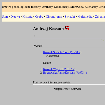
drzewo genealogiczne rodziny Umińscy, Madalińscy, Morawscy, Kucharscy, Jend
Start
•
Drzewa
•
Historia
•
Osoby
•
Chronologia
•
Związki
•
Multimedia
•
Zdjęci
Andrzej Kossuth
*
(da
Związki:
Kossuth Stefania /Prus/ (*1934 - )
Małżeństwo
Dzieci:
Kossuth Wojciech (*1972 - )
Bojanowska Anna /Kossuth/ (*1973 - )
Podstawowe informacje o osobie:
Miejscowość
:
Katowice