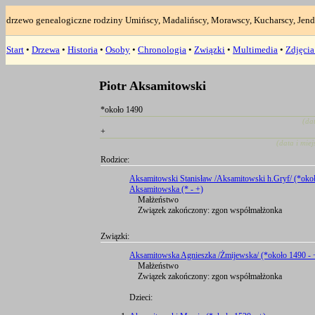
drzewo genealogiczne rodziny Umińscy, Madalińscy, Morawscy, Kucharscy, Jend
Start
•
Drzewa
•
Historia
•
Osoby
•
Chronologia
•
Związki
•
Multimedia
•
Zdjęci
Piotr Aksamitowski
*około 1490
(da
+
(data i mie
Rodzice:
Aksamitowski Stanisław /Aksamitowski h.Gryf/ (*okoł
Aksamitowska (* - +)
Małżeństwo
Związek zakończony: zgon współmałżonka
Związki:
Aksamitowska Agnieszka /Żmijewska/ (*około 1490 - 
Małżeństwo
Związek zakończony: zgon współmałżonka
Dzieci: