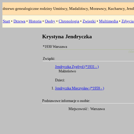
drzewo genealogiczne rodziny Umińscy, Madalińscy, Morawscy, Kucharscy, Jend
Start
•
Drzewa
•
Historia
•
Osoby
•
Chronologia
•
Związki
•
Multimedia
•
Zdjęci
Krystyna Jendryczka
*1930 Warszawa
(da
Związki:
Jendryczka Zygfryd (*1931 - )
Małżeństwo
Dzieci:
Jendryczka Mieczysław (*1959 - )
Podstawowe informacje o osobie:
Miejscowość
:
Warszawa