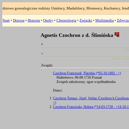
drzewo genealogiczne rodziny Umińscy, Madalińscy, Morawscy, Kucharscy, Jend
Start
•
Drzewa
•
Historia
•
Osoby
•
Chronologia
•
Związki
•
Multimedia
•
Zdjęci
Agnetis Czochron z d. Ślimińska
*
(da
+
(data i mie
Związki:
Czochron Franciszek, Placidus (*05-10-1692 - +)
Małżeństwo: 06-08-1726 Poznań
Związek zakończony: zgon współmałżonka
Dzieci:
Czochron Tomasz, Józef, Stefan /Czochron h.Czochron
+)
Czochron Franciszka, Helena (*14-03-1728 - +14-10-