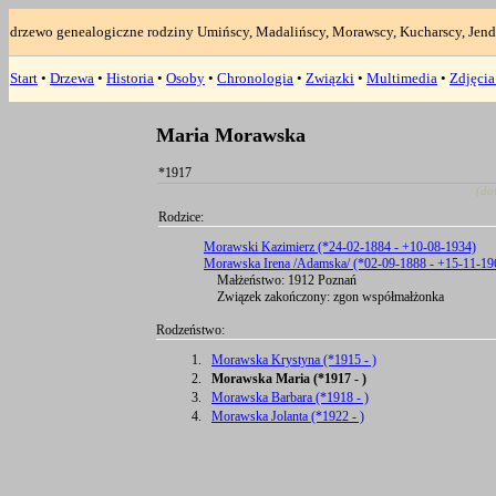
drzewo genealogiczne rodziny Umińscy, Madalińscy, Morawscy, Kucharscy, Jend
Start
•
Drzewa
•
Historia
•
Osoby
•
Chronologia
•
Związki
•
Multimedia
•
Zdjęci
Maria Morawska
*1917
(da
Rodzice:
Morawski Kazimierz (*24-02-1884 - +10-08-1934)
Morawska Irena /Adamska/ (*02-09-1888 - +15-11-19
Małżeństwo: 1912 Poznań
Związek zakończony: zgon współmałżonka
Rodzeństwo:
1.
Morawska Krystyna (*1915 - )
2.
Morawska Maria (*1917 - )
3.
Morawska Barbara (*1918 - )
4.
Morawska Jolanta (*1922 - )