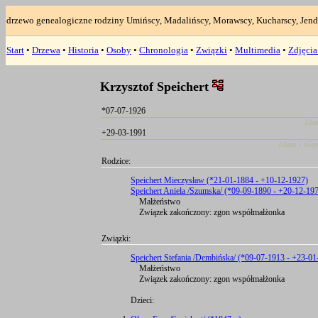
drzewo genealogiczne rodziny Umińscy, Madalińscy, Morawscy, Kucharscy, Jend
Start
•
Drzewa
•
Historia
•
Osoby
•
Chronologia
•
Związki
•
Multimedia
•
Zdjęci
Krzysztof Speichert
*07-07-1926
(da
+29-03-1991
(data i mie
Rodzice:
Speichert Mieczysław (*21-01-1884 - +10-12-1927)
Speichert Aniela /Szumska/ (*09-09-1890 - +20-12-19
Małżeństwo
Związek zakończony: zgon współmałżonka
Związki:
Speichert Stefania /Dembińska/ (*09-07-1913 - +23-01
Małżeństwo
Związek zakończony: zgon współmałżonka
Dzieci: