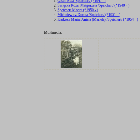
Olsen Ewa /Speichert/ (*1947 - )
Święcka Róża, Małgorzata /Speichert/ (*1949 - )
Speichert Maciej (*1950 - )
Michniewicz Dorota /Speichert/ (*1951 - )
Karkosz Maria, Aniela (Mariela) /Speichert/ (*1954 - )
Multimedia: