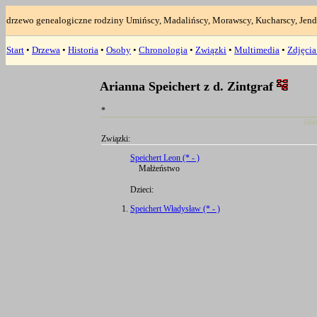
drzewo genealogiczne rodziny Umińscy, Madalińscy, Morawscy, Kucharscy, Jend
Start
•
Drzewa
•
Historia
•
Osoby
•
Chronologia
•
Związki
•
Multimedia
•
Zdjęci
Arianna Speichert z d. Zintgraf
*
(da
Związki:
Speichert Leon (* - )
Małżeństwo
Dzieci:
Speichert Władysław (* - )