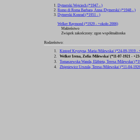
Dytnerski Wojciech (*1947 - )
Romo di Roma Barbara, Anna /Dytnerski/ (*1948 - )
Dytnerski Konrad (*1951 - )
Welker Raymond (*1929 - +około 2006)
Małżeństwo
Związek zakończony: zgon współmałżonka
Rodzeństwo:
1.
Kintopf Krystyna, Maria /Milewska/ (*24-09-1919 -
2.
Welker Irena, Zofia /Milewska/ (*11-07-1921 - +23
3.
Tomaszewska Wanda, Elżbieta, Teresa /Milewska/ (*19
4.
Zbigniewicz Urszula, Teresa /Milewska/ (*11-04-192