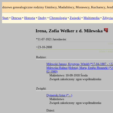
drzewo genealogiczne rodziny Umińscy, Madalińscy, Morawscy, Kucharscy, Jend
Start
•
Drzewa
•
Historia
•
Osoby
•
Chronologia
•
Związki
•
Multimedia
•
Zdjęci
Irena, Zofia Welker z d. Milewska
*11-07-1921 Jarosławiec
(da
+23-10-2008
(data i mie
Rodzice:
Milewski Janusz, Krystyna, Witold (*17-04-1887 - +2
Milewska Halina (Helena), Marja, Emilja /Braunek/ (*
02-1980)
Małżeństwo: 10-09-1918 Środa
Związek zakończony: zgon współmałżonka
Związki:
Dytnerski Artur (* - )
Małżeństwo
Związek zakończony: zgon współmałżonka
Dzieci: