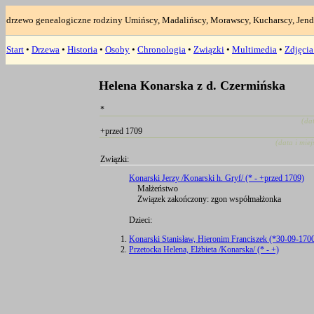
drzewo genealogiczne rodziny Umińscy, Madalińscy, Morawscy, Kucharscy, Jend
Start
•
Drzewa
•
Historia
•
Osoby
•
Chronologia
•
Związki
•
Multimedia
•
Zdjęci
Helena Konarska z d. Czermińska
*
(da
+przed 1709
(data i mie
Związki:
Konarski Jerzy /Konarski h. Gryf/ (* - +przed 1709)
Małżeństwo
Związek zakończony: zgon współmałżonka
Dzieci:
Konarski Stanisław, Hieronim Franciszek (*30-09-170
Przetocka Helena, Elżbieta /Konarska/ (* - +)