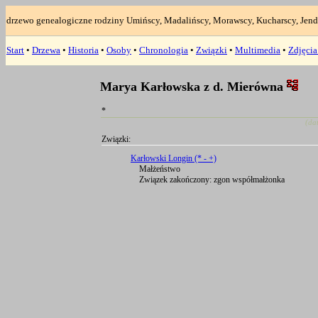
drzewo genealogiczne rodziny Umińscy, Madalińscy, Morawscy, Kucharscy, Jend
Start
•
Drzewa
•
Historia
•
Osoby
•
Chronologia
•
Związki
•
Multimedia
•
Zdjęci
Marya Karłowska z d. Mierówna
*
(da
Związki:
Karłowski Longin (* - +)
Małżeństwo
Związek zakończony: zgon współmałżonka