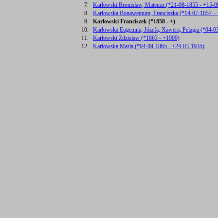
7.
Karłowski Bronisław, Mateusz (*21-08-1855 - +15-0
8.
Karłowska Bonawentura, Franciszka (*14-07-1857 -
9.
Karłowski Franciszek (*1858 - +)
10.
Karłowska Eugenina, Józefa, Xawera, Pelagia (*04-0
11.
Karłowski Zdzisław (*1863 - +1909)
12.
Karłowska Maria (*04-09-1865 - +24-03-1935)