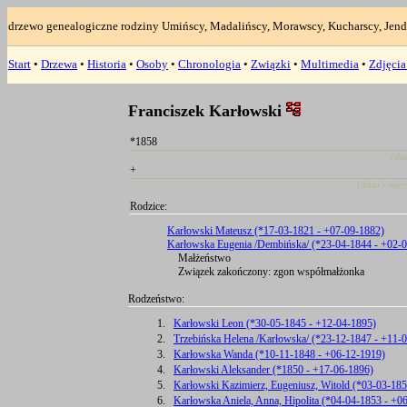
drzewo genealogiczne rodziny Umińscy, Madalińscy, Morawscy, Kucharscy, Jend
Start
•
Drzewa
•
Historia
•
Osoby
•
Chronologia
•
Związki
•
Multimedia
•
Zdjęci
Franciszek Karłowski
*1858
(da
+
(data i mie
Rodzice:
Karłowski Mateusz (*17-03-1821 - +07-09-1882)
Karłowska Eugenia /Dembińska/ (*23-04-1844 - +02-
Małżeństwo
Związek zakończony: zgon współmałżonka
Rodzeństwo:
1.
Karłowski Leon (*30-05-1845 - +12-04-1895)
2.
Trzebińska Helena /Karłowska/ (*23-12-1847 - +11-
3.
Karłowska Wanda (*10-11-1848 - +06-12-1919)
4.
Karłowski Aleksander (*1850 - +17-06-1896)
5.
Karłowski Kazimierz, Eugeniusz, Witold (*03-03-185
6.
Karłowska Aniela, Anna, Hipolita (*04-04-1853 - +0