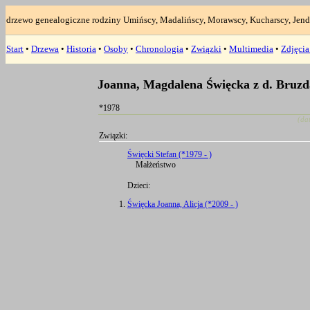
drzewo genealogiczne rodziny Umińscy, Madalińscy, Morawscy, Kucharscy, Jend
Start
•
Drzewa
•
Historia
•
Osoby
•
Chronologia
•
Związki
•
Multimedia
•
Zdjęci
Joanna, Magdalena Święcka z d. Bruz
*1978
(da
Związki:
Święcki Stefan (*1979 - )
Małżeństwo
Dzieci:
Święcka Joanna, Alicja (*2009 - )