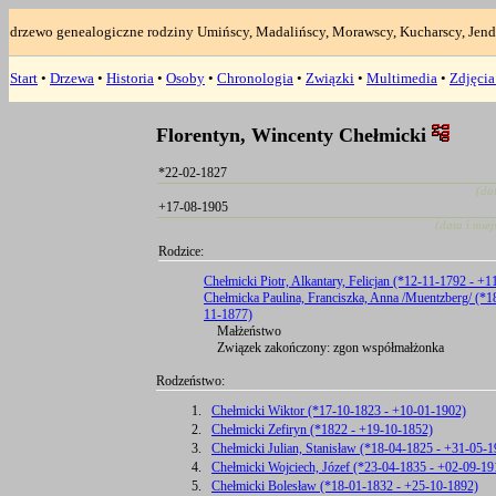
drzewo genealogiczne rodziny Umińscy, Madalińscy, Morawscy, Kucharscy, Jend
Start
•
Drzewa
•
Historia
•
Osoby
•
Chronologia
•
Związki
•
Multimedia
•
Zdjęci
Florentyn, Wincenty Chełmicki
*22-02-1827
(da
+17-08-1905
(data i mie
Rodzice:
Chełmicki Piotr, Alkantary, Felicjan (*12-11-1792 - +
Chełmicka Paulina, Franciszka, Anna /Muentzberg/ (*1
11-1877)
Małżeństwo
Związek zakończony: zgon współmałżonka
Rodzeństwo:
1.
Chełmicki Wiktor (*17-10-1823 - +10-01-1902)
2.
Chełmicki Zefiryn (*1822 - +19-10-1852)
3.
Chełmicki Julian, Stanisław (*18-04-1825 - +31-05-1
4.
Chełmicki Wojciech, Józef (*23-04-1835 - +02-09-19
5.
Chełmicki Bolesław (*18-01-1832 - +25-10-1892)