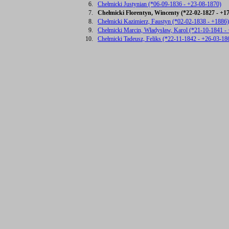
6.
Chełmicki Justynian (*06-09-1836 - +23-08-1870)
7.
Chełmicki Florentyn, Wincenty (*22-02-1827 - +1
8.
Chełmicki Kazimierz, Faustyn (*02-02-1838 - +1886)
9.
Chełmicki Marcin, Władysław, Karol (*21-10-1841 -
10.
Chełmicki Tadeusz, Feliks (*22-11-1842 - +26-03-18