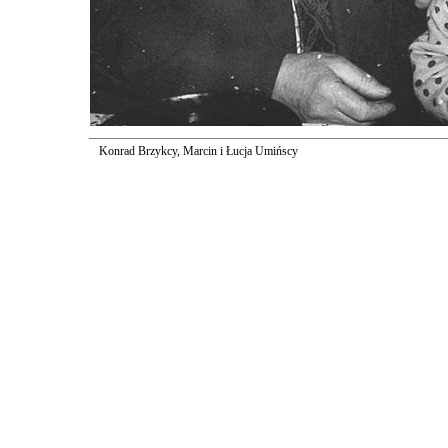
Konrad Brzykcy, Marcin i Łucja Umińscy