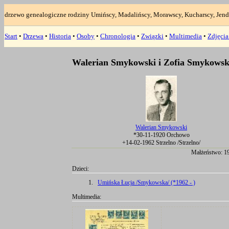
drzewo genealogiczne rodziny Umińscy, Madalińscy, Morawscy, Kucharscy, Jend
Start
•
Drzewa
•
Historia
•
Osoby
•
Chronologia
•
Związki
•
Multimedia
•
Zdjęci
Walerian Smykowski i Zofia Smykowsk
Walerian Smykowski
*30-11-1920 Orchowo
+14-02-1962 Strzelno /Strzelno/
Małżeństwo: 19
Dzieci:
1.
Umińska Łucja /Smykowska/ (*1962 - )
Multimedia: