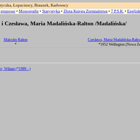
ryczka, Łopacinscy, Braunek, Karłowscy
a grupowe
•
Monografie
•
Statystyka
•
Złota Księga Ziemiaństwa
•
7 P.S.K.
•
Englis
 i Czesława, Maria Madalińska-Ralton /Madalińska/
Malcolm Ralton
Czesława, Maria Madalińska-Ralto
*
*1952 Wellington (Nowa Ze
r, Wiliam (*1989 - )