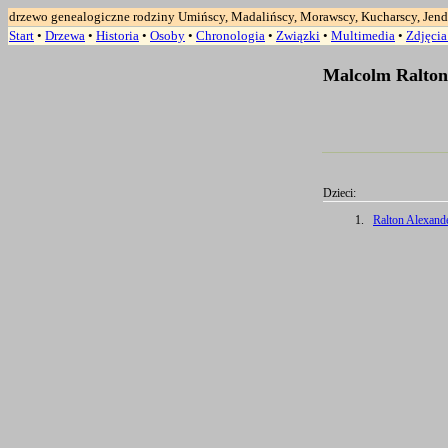
drzewo genealogiczne rodziny Umińscy, Madalińscy, Morawscy, Kucharscy, Jend
Start
•
Drzewa
•
Historia
•
Osoby
•
Chronologia
•
Związki
•
Multimedia
•
Zdjęci
Malcolm Ralton
Dzieci:
1.
Ralton Alexande