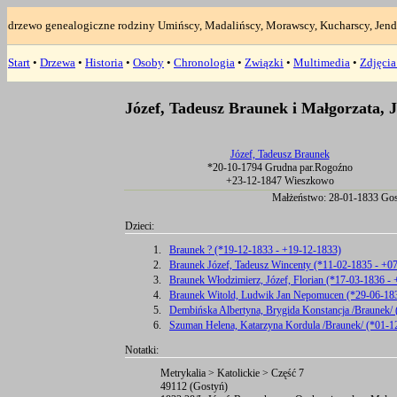
drzewo genealogiczne rodziny Umińscy, Madalińscy, Morawscy, Kucharscy, Jend
Start
•
Drzewa
•
Historia
•
Osoby
•
Chronologia
•
Związki
•
Multimedia
•
Zdjęci
Józef, Tadeusz Braunek i Małgorzata,
Józef, Tadeusz Braunek
*20-10-1794 Grudna par.Rogoźno
+23-12-1847 Wieszkowo
Małżeństwo: 28-01-1833 Gos
Dzieci:
1.
Braunek ? (*19-12-1833 - +19-12-1833)
2.
Braunek Józef, Tadeusz Wincenty (*11-02-1835 - +0
3.
Braunek Włodzimierz, Józef, Florian (*17-03-1836 -
4.
Braunek Witold, Ludwik Jan Nepomucen (*29-06-18
5.
Dembińska Albertyna, Brygida Konstancja /Braunek/
6.
Szuman Helena, Katarzyna Kordula /Braunek/ (*01-1
Notatki:
Metrykalia > Katolickie > Część 7
49112 (Gostyń)