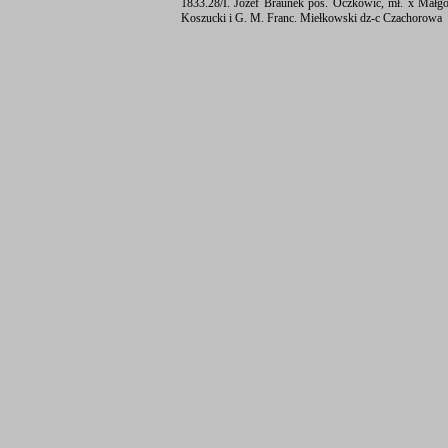
1833.28/I. Józef Braunek pos. Oczkowic, mł. x Mał
Koszucki i G. M. Franc. Miełkowski dz-c Czachorowa