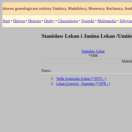
drzewo genealogiczne rodziny Umińscy, Madalińscy, Morawscy, Kucharscy, Jend
Start
•
Drzewa
•
Historia
•
Osoby
•
Chronologia
•
Związki
•
Multimedia
•
Zdjęci
Stanisław Lekan i Janina Lekan /Umiń
Stanisław Lekan
*1948
Małżeń
Dzieci:
1.
Welik Agnieszka /Lekan/ (*1973 - )
2.
Lekan Grzegorz , Stanisław (*1978 - )