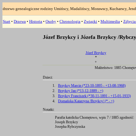
drzewo genealogiczne rodziny Umińscy, Madalińscy, Morawscy, Kucharscy, Jend
Start
•
Drzewa
•
Historia
•
Osoby
•
Chronologia
•
Związki
•
Multimedia
•
Zdjęci
Józef Brzykcy i Józefa Brzykcy /Rybcz
Józef Brzykcy
*
+
Małżeństwo: 1885 Chomęto
Dzieci:
1.
Brzykcy Marcin (*23-10-1895 - +13-08-1968)
2.
Brzykcy Jan (*13-12-1889 - +)
3.
Brzykcy Franciszek (*30-11-1891 - +15-01-1933)
4.
Domańska Katarzyna /Brzykcy/ (* - +)
Notatki:
Parafia katolicka Chomętowo, wpis 7 / 1885 zgodność:
Joseph Brzykcy
Josepha Rybczynska