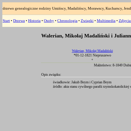
drzewo genealogiczne rodziny Umińscy, Madalińscy, Morawscy, Kucharscy, Jend
Start
•
Drzewa
•
Historia
•
Osoby
•
Chronologia
•
Związki
•
Multimedia
•
Zdjęci
Walerian, Mikołaj Madaliński i Julian
Walerian, Mikołaj Madaliński
*01-12-1821 Niepruszewo
+
Małżeństwo: 8-1849 Dubi
Opis związku:
świadkowie: Jakub Beym i Cyprian Beym
źródło: akta stanu cywilnego parafii rzymskokatolickiej w