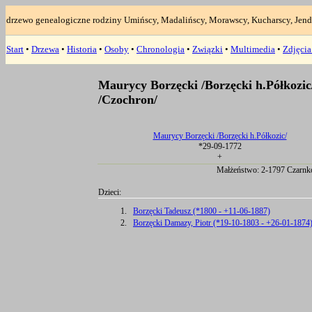
drzewo genealogiczne rodziny Umińscy, Madalińscy, Morawscy, Kucharscy, Jend
Start
•
Drzewa
•
Historia
•
Osoby
•
Chronologia
•
Związki
•
Multimedia
•
Zdjęci
Maurycy Borzęcki /Borzęcki h.Półkozic
/Czochron/
Maurycy Borzęcki /Borzęcki h.Półkozic/
*29-09-1772
+
Małżeństwo: 2-1797 Czarnk
Dzieci:
1.
Borzęcki Tadeusz (*1800 - +11-06-1887)
2.
Borzęcki Damazy, Piotr (*19-10-1803 - +26-01-1874