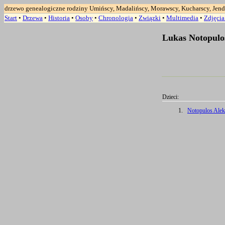
drzewo genealogiczne rodziny Umińscy, Madalińscy, Morawscy, Kucharscy, Jend
Start
•
Drzewa
•
Historia
•
Osoby
•
Chronologia
•
Związki
•
Multimedia
•
Zdjęci
Lukas Notopulos
Dzieci:
1.
Notopulos Alek