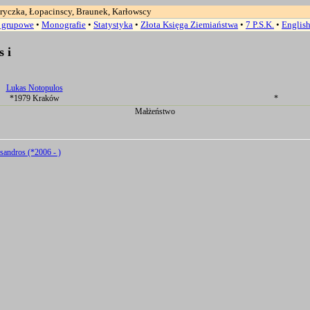
ryczka, Łopacinscy, Braunek, Karłowscy
a grupowe
•
Monografie
•
Statystyka
•
Złota Księga Ziemiaństwa
•
7 P.S.K.
•
Englis
 i
Lukas Notopulos
*1979 Kraków
*
Małżeństwo
sandros (*2006 - )