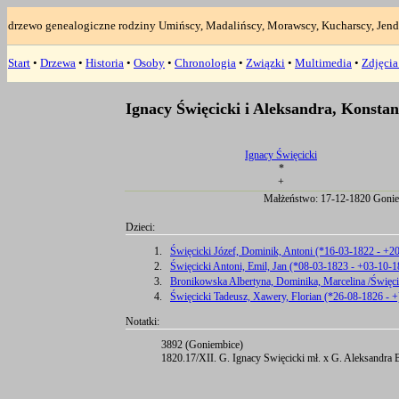
drzewo genealogiczne rodziny Umińscy, Madalińscy, Morawscy, Kucharscy, Jend
Start
•
Drzewa
•
Historia
•
Osoby
•
Chronologia
•
Związki
•
Multimedia
•
Zdjęci
Ignacy Święcicki i Aleksandra, Konsta
Ignacy Święcicki
*
+
Małżeństwo: 17-12-1820 Gonie
Dzieci:
1.
Święcicki Józef, Dominik, Antoni (*16-03-1822 - +2
2.
Święcicki Antoni, Emil, Jan (*08-03-1823 - +03-10-1
3.
Bronikowska Albertyna, Dominika, Marcelina /Święci
4.
Święcicki Tadeusz, Xawery, Florian (*26-08-1826 - +
Notatki:
3892 (Goniembice)
1820.17/XII. G. Ignacy Swięcicki mł. x G. Aleksandra B