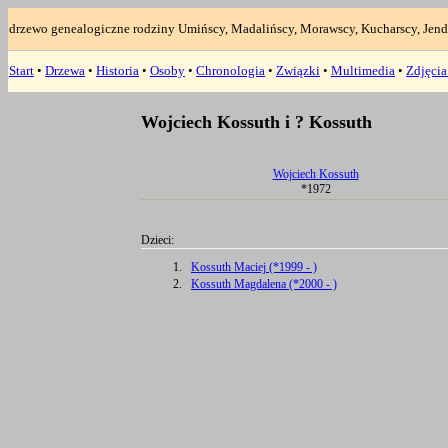
drzewo genealogiczne rodziny Umińscy, Madalińscy, Morawscy, Kucharscy, Jend
Start
•
Drzewa
•
Historia
•
Osoby
•
Chronologia
•
Związki
•
Multimedia
•
Zdjęci
Wojciech Kossuth i ? Kossuth
Wojciech Kossuth
*1972
Dzieci:
1.
Kossuth Maciej (*1999 - )
2.
Kossuth Magdalena (*2000 - )