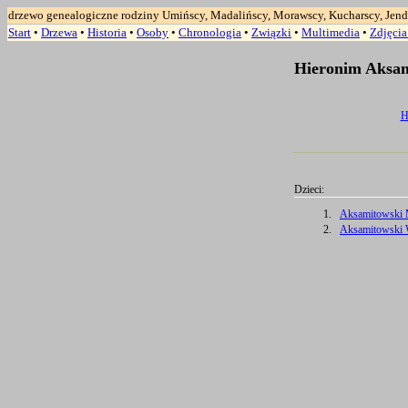
drzewo genealogiczne rodziny Umińscy, Madalińscy, Morawscy, Kucharscy, Jend
Start
•
Drzewa
•
Historia
•
Osoby
•
Chronologia
•
Związki
•
Multimedia
•
Zdjęci
Hieronim Aksam
H
Dzieci:
1.
Aksamitowski M
2.
Aksamitowski W