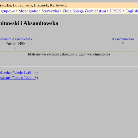
ryczka, Łopacinscy, Braunek, Karłowscy
a grupowe
•
Monografie
•
Statystyka
•
Złota Księga Ziemiaństwa
•
7 P.S.K.
•
Englis
itowski i Aksamitowska
ieronim Aksamitowski
Aksamitowska
*około 1490
*
+
+
Małżeństwo Związek zakończony: zgon współmałżonka
ikołaj (*około 1520 - +)
alenty (*około 1520 - +)