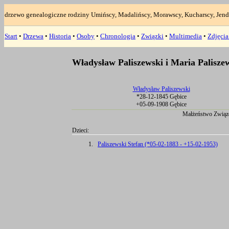
drzewo genealogiczne rodziny Umińscy, Madalińscy, Morawscy, Kucharscy, Jend
Start
•
Drzewa
•
Historia
•
Osoby
•
Chronologia
•
Związki
•
Multimedia
•
Zdjęci
Władysław Paliszewski i Maria Palisz
Władysław Paliszewski
*28-12-1845 Gębice
+05-09-1908 Gębice
Małżeństwo Związ
Dzieci:
1.
Paliszewski Stefan (*05-02-1883 - +15-02-1953)