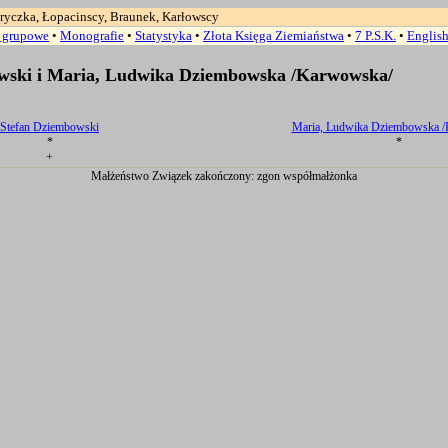
ryczka, Łopacinscy, Braunek, Karłowscy
a grupowe
•
Monografie
•
Statystyka
•
Złota Księga Ziemiaństwa
•
7 P.S.K.
•
Englis
wski i Maria, Ludwika Dziembowska /Karwowska/
Stefan Dziembowski
Maria, Ludwika Dziembowska 
*
*
+
Małżeństwo Związek zakończony: zgon współmałżonka