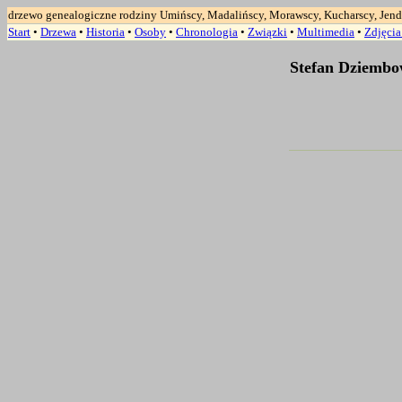
drzewo genealogiczne rodziny Umińscy, Madalińscy, Morawscy, Kucharscy, Jend
Start
•
Drzewa
•
Historia
•
Osoby
•
Chronologia
•
Związki
•
Multimedia
•
Zdjęci
Stefan Dziembo