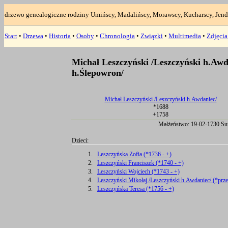
drzewo genealogiczne rodziny Umińscy, Madalińscy, Morawscy, Kucharscy, Jend
Start
•
Drzewa
•
Historia
•
Osoby
•
Chronologia
•
Związki
•
Multimedia
•
Zdjęci
Michał Leszczyński /Leszczyński h.Awd
h.Ślepowron/
Michał Leszczyński /Leszczyński h.Awdaniec/
*1688
+1758
Małżeństwo: 19-02-1730 Su
Dzieci:
1.
Leszczyńska Zofia (*1736 - +)
2.
Leszczyński Franciszek (*1740 - +)
3.
Leszczyński Wojciech (*1743 - +)
4.
Leszczyński Mikołaj /Leszczyński h.Awdaniec/ (*prz
5.
Leszczyńska Teresa (*1756 - +)