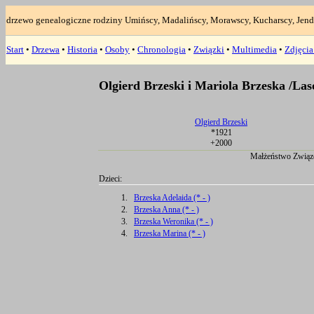
drzewo genealogiczne rodziny Umińscy, Madalińscy, Morawscy, Kucharscy, Jend
Start
•
Drzewa
•
Historia
•
Osoby
•
Chronologia
•
Związki
•
Multimedia
•
Zdjęci
Olgierd Brzeski i Mariola Brzeska /Las
Olgierd Brzeski
*1921
+2000
Małżeństwo Związ
Dzieci:
1.
Brzeska Adelaida (* - )
2.
Brzeska Anna (* - )
3.
Brzeska Weronika (* - )
4.
Brzeska Marina (* - )