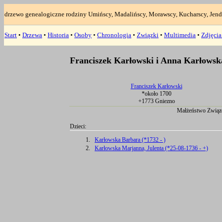
drzewo genealogiczne rodziny Umińscy, Madalińscy, Morawscy, Kucharscy, Jend
Start
•
Drzewa
•
Historia
•
Osoby
•
Chronologia
•
Związki
•
Multimedia
•
Zdjęci
Franciszek Karłowski i Anna Karłowsk
Franciszek Karłowski
*około 1700
+1773 Gniezno
Małżeństwo Związ
Dzieci:
1.
Karłowska Barbara (*1732 - )
2.
Karłowska Marjanna, Julenta (*25-08-1736 - +)