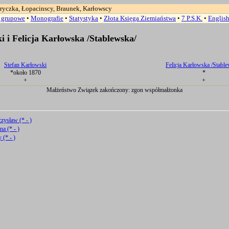
ryczka, Łopacinscy, Braunek, Karłowscy
a grupowe
•
Monografie
•
Statystyka
•
Złota Księga Ziemiaństwa
•
7 P.S.K.
•
Englis
i i Felicja Karłowska /Stablewska/
Stefan Karłowski
Felicja Karłowska /Stabl
*około 1870
*
+
+
Małżeństwo Związek zakończony: zgon współmałżonka
zysław (* - )
a (* - )
 (* - )