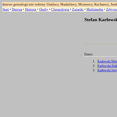
drzewo genealogiczne rodziny Umińscy, Madalińscy, Morawscy, Kucharscy, Jend
Start
•
Drzewa
•
Historia
•
Osoby
•
Chronologia
•
Związki
•
Multimedia
•
Zdjęci
Stefan Karłowsk
Dzieci:
1.
Karłowski Miec
2.
Karłowska Halin
3.
Karłowski Jerzy