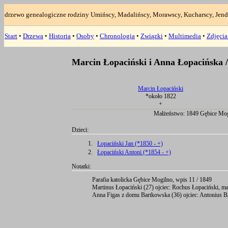
drzewo genealogiczne rodziny Umińscy, Madalińscy, Morawscy, Kucharscy, Jend
Start
•
Drzewa
•
Historia
•
Osoby
•
Chronologia
•
Związki
•
Multimedia
•
Zdjęci
Marcin Łopaciński i Anna Łopacińska 
Marcin Łopaciński
*około 1822
+
Małżeństwo: 1849 Gębice Mog
Dzieci:
1.
Łopaciński Jan (*1850 - +)
2.
Łopaciński Antoni (*1854 - +)
Notatki:
Parafia katolicka Gębice Mogilno, wpis 11 / 1849
Martinus Łopaciński (27) ojciec: Rochus Łopaciński, m
Anna Figas z domu Bartkowska (36) ojciec: Antonius 