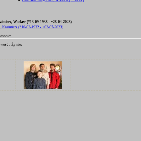
Umińska Małgorzata, Wiktoria (*1983 - )
imierz, Wacław (*13-09-1938 - +28-04-2023)
, Kazimierz (*10-02-1932 - +02-05-2023)
osobie:
owość
:
Żywiec