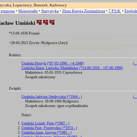
ryczka, Łopacinscy, Braunek, Karłowscy
a grupowe
•
Monografie
•
Statystyka
•
Złota Księga Ziemiaństwa
•
7 P.S.K.
•
Englis
Wacław Umiński
*13-09-1938 Poznań
(data i miejsce urodzenia)
+28-04-2023 Żywiec /Bydgoszcz (Jary)/
(data i miejsce zgonu /miejsce pochówku/)
Rodzice:
Umiński Henryk (*07-05-1896 - +4-1940)
(..
Umińska Maria, Ludwika /Madalińska/ (*14-06-1910 - +07-06-1998)
Małżeństwo: 05-01-1931 Częstochowa
Związek zakończony
Związki:
Umińska Jadwiga /Jendryczka/ (*1944 - )
(..
Małżeństwo: 18-09-1966 Bydgoszcz
Związek zakończony: zgon współmałżonka
Dzieci:
Umiński Leszek, Piotr (*1967 - )
Umiński Piotr, Przemysław (*1974 - )
Umińska Anna, Justyna (*1981 - )