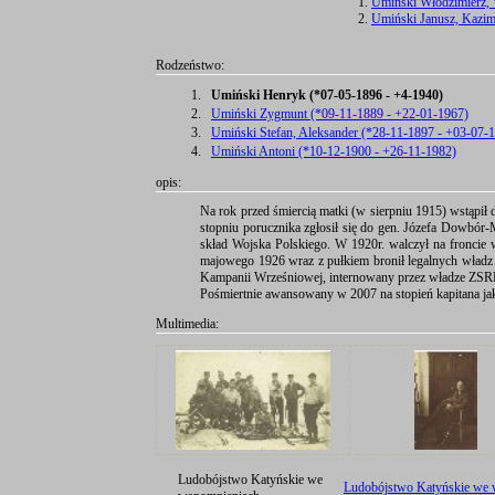
Umiński Włodzimierz, 
Umiński Janusz, Kazim
Rodzeństwo:
1.
Umiński Henryk (*07-05-1896 - +4-1940)
2.
Umiński Zygmunt (*09-11-1889 - +22-01-1967)
3.
Umiński Stefan, Aleksander (*28-11-1897 - +03-07-
4.
Umiński Antoni (*10-12-1900 - +26-11-1982)
opis:
Na rok przed śmiercią matki (w sierpniu 1915) wstąpił 
stopniu porucznika zgłosił się do gen. Józefa Dowb
skład Wojska Polskiego. W 1920r. walczył na froncie
majowego 1926 wraz z pułkiem bronił legalnych władz 
Kampanii Wrześniowej, internowany przez władze ZSR
Pośmiertnie awansowany w 2007 na stopień kapitana jako
Multimedia:
Ludobójstwo Katyńskie we
Ludobójstwo Katyńskie we 