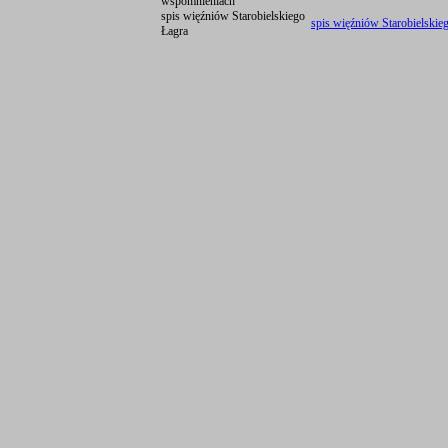
wspomnieniach
spis więźniów Starobielskiego
spis więźniów Starobielskie
Łagra