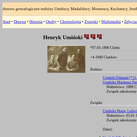
drzewo genealogiczne rodziny Umińscy, Madalińscy, Morawscy, Kucharscy, Jend
Start
•
Drzewa
•
Historia
•
Osoby
•
Chronologia
•
Związki
•
Multimedia
•
Zdjęci
Henryk Umiński
*07-05-1896 Chełm
+4-1940 Charków
Rodzice:
Umiński Edmund (*11-
Umińska Marianna /Ste
Małżeństwo: 1888 C
Związek zakończony
Związki:
Umińska Maria, Ludwik
Małżeństwo: 05-01-1
Związek zakończony
Dzieci: